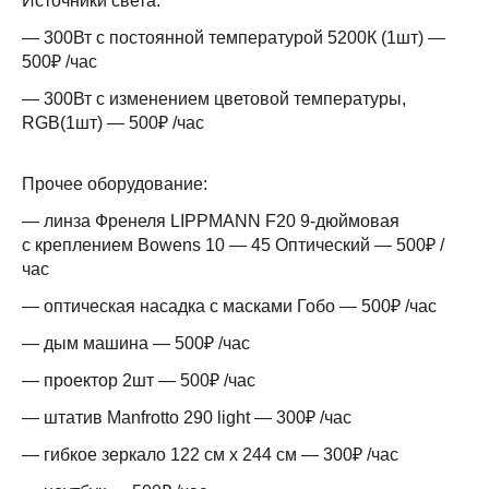
Источники света:
— 300Вт с постоянной температурой 5200К (1шт) —
500₽ /час
— 300Вт с изменением цветовой температуры,
RGB(1шт) — 500₽ /час
Прочее оборудование:
— линза Френеля LIPPMANN F20 9-дюймовая
с креплением Bowens 10 — 45 Оптический — 500₽ /
час
— оптическая насадка с масками Гобо — 500₽ /час
— дым машина — 500₽ /час
— проектор 2шт — 500₽ /час
— штатив Manfrotto 290 light — 300₽ /час
— гибкое зеркало 122 см х 244 см — 300₽ /час