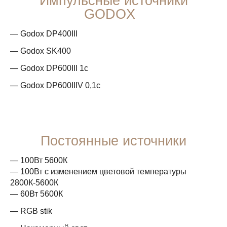
Импульсные источники
GODOX
— Godox DP400III
— Godox SK400
— Godox DP600III 1c
— Godox DP600IIIV 0,1с
Постоянные источники
— 100Вт 5600К
— 100Вт с изменением цветовой температуры
2800К-5600К
— 60Вт 5600К
— RGB stik